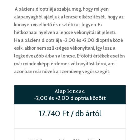
A páciens dioptriája szabja meg, hogy milyen
alapanyagból ajánljuk a lencse elkészítését, hogy az
könnyen viselhető és esztétikus legyen. Ez
hétköznapi nyelven a lencse vékonyítását jelenti.
Ha a páciens dioptriája -2,00 és +2,00 dioptria közé
esik, akkor nem szükséges vékonyítani, így lesz a
legkedvezőbb árban a lencse. Efölötti értékek esetén
már mindenképp érdemes vékonyítást kérni, ami
azonban már növeli a szemüveg végösszegét.
Alap lencse
-2,00 és +2,00 dioptria között
17.740 Ft / db ártól