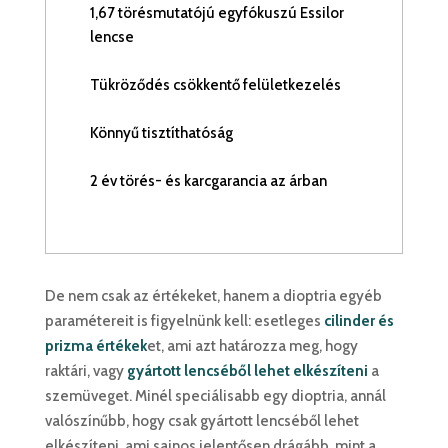
1,67 törésmutatójú egyfókuszú Essilor
lencse
Tükröződés csökkentő felületkezelés
Könnyű tisztíthatóság
2 év törés- és karcgarancia az árban
De nem csak az értékeket, hanem a dioptria egyéb
paramétereit is figyelnünk kell: esetleges
cilinder és
prizma értékek
et, ami azt határozza meg, hogy
raktári, vagy
gyártott lencséből lehet elkészíteni
a
szemüveget. Minél speciálisabb egy dioptria, annál
valószínűbb, hogy csak gyártott lencséből lehet
elkészíteni, ami sajnos jelentősen drágább, mint a