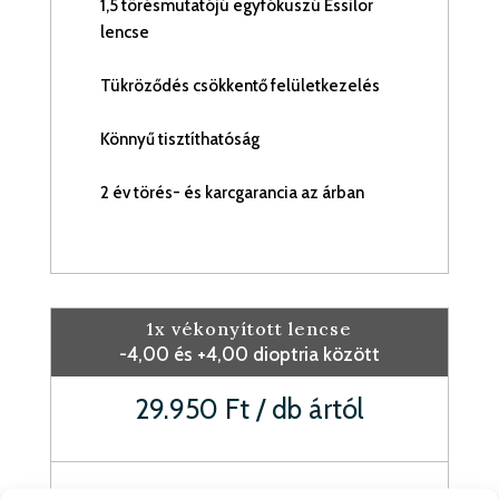
1,5 törésmutatójú egyfókuszú Essilor
lencse
Tükröződés csökkentő felületkezelés
Könnyű tisztíthatóság
2 év törés- és karcgarancia az árban
1x vékonyított lencse
-4,00 és +4,00 dioptria között
29.950 Ft / db ártól