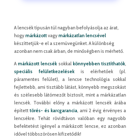
A lencsék típusán túl nagyban befolyásolja az árat,
hogy
márkázott
vagy
márkázatlan lencsével
készíttetjük-e el a szemüvegünket. A különbség
azonban nem csak árban, de minőségben is mérhető.
A
márkázott lencsék
sokkal
könnyebben tisztíthatók
,
speciális felületkezelések
is elérhetőek (pl.
páramentes felület), a lencse technológia sokkal
fejlettebb, ami tisztább látást, könnyebb megszokást
és szélesebb látómezőt biztosít, mint a márkázatlan
lencsék. További előny a márkázott lencsék árába
épített
törés- és karcgarancia
, ami 2 évig érvényes a
lencsékre. Tehát rövidtávon valóban egy nagyobb
befektetést igényel a márkázott lencse, ez azonban
idővel többszörösen kifizetődik!