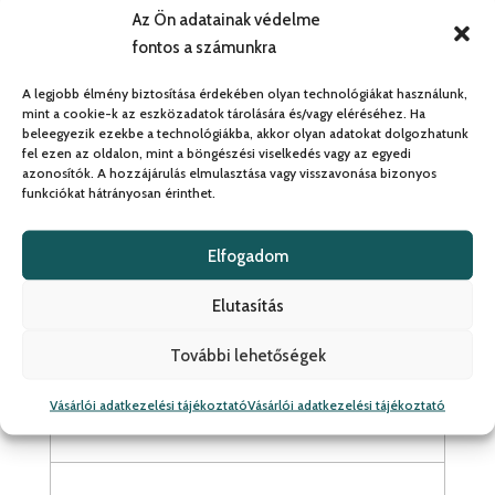
1,6 törésmutatójú egyfókuszú Essilor
Az Ön adatainak védelme
lencse
fontos a számunkra
Tükröződés csökkentő felületkezelés
A legjobb élmény biztosítása érdekében olyan technológiákat használunk,
mint a cookie-k az eszközadatok tárolására és/vagy eléréséhez. Ha
beleegyezik ezekbe a technológiákba, akkor olyan adatokat dolgozhatunk
Könnyű tisztíthatóság
fel ezen az oldalon, mint a böngészési viselkedés vagy az egyedi
azonosítók. A hozzájárulás elmulasztása vagy visszavonása bizonyos
funkciókat hátrányosan érinthet.
2 év törés- és karcgarancia az árban
Elfogadom
Elutasítás
2x vékonyított lencse
További lehetőségek
-6,00 és +6,00 dioptria között
38.660 Ft / db ártól
Vásárlói adatkezelési tájékoztató
Vásárlói adatkezelési tájékoztató