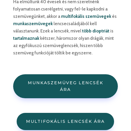
Ha elmúltunk 40 évesek és nem szeretnénk
folyamatosan cserélgetni, vagy fel-le kapkodni a
szemüvegünket, akkor a
multifokális szemüvegek
és
munkaszemüvegek
lencsecsaládjából kell
választanunk. Ezek a lencsék, mivel
több dioptriát
is
tartalmaznak
kétszer, háromszor olyan drágák, mint
az egyfókuszú szemüveglencsék, hiszen több
szemüveg funkcióját töltik be egyszerre.
MUNKASZEMÜVEG LENCSÉK
ÁRA
MULTIFOKÁLIS LENCSÉK ÁRA