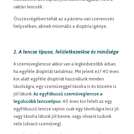
raktári lencsék.
Összességében tehát az a páciens van szerencsés
helyzetben, akinek minimális a dioptria igénye.
2. A lencse típusa, felületkezelése és minősége
A szemüveglencse akkor van a legkedvezőbb árban,
ha egyféle dioptriát tartalmaz. Mit jelent ez? 40 éves
kor alatt egyféle dioptriát használunk minden
távolságra, egy szemüveggel távolra is és közelre is
jól látunk.
Az egyfókuszú szemüveglencse a
legolcsóbb lencsetípus
. 40 éves kor felett az egy
egyfókuszú lencse sajnos csak egy távolságra lesz jó:
vagy távolra látunk jól benne, vagy olvasni tudunk
vele (olvasó szemüveg).