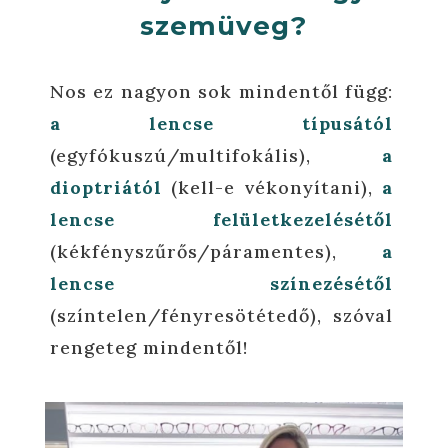
szemüveg?
Nos ez nagyon sok mindentől függ:
a lencse típusától
(egyfókuszú/multifokális),
a
dioptriától
(kell-e vékonyítani),
a
lencse felületkezelésétől
(kékfényszűrős/páramentes),
a
lencse színezésétől
(színtelen/fényresötétedő), szóval
rengeteg mindentől!