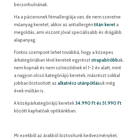
becsorbulnának.
Ha a páciensnek fémallergiája van, de nem szeretne
műanyag keretet, akkor az antiallergén
titán keret
a
megoldás, ami viszont jóval speciálisabb és drágább
alapanyag.
Fontos szempont lehet továbbá, hogy a közepes
árkategóriában lévő keretek egyrészt
strapabíróbb
ak,
nem kopnak és nem színeződnek el 1-2 év alatt, mint
a nagyon olcsó kategóriájú keretek, másrészt sokkal
jobban biztosított az
alkatrész utánpótlás
uk még
évek múltán is.
A középárkategóriájú keretek
34.990 Ft és 51.990 Ft
között kaphatóak optikánkban.
Mi ezekből az árakból biztosítunk kedvezményket,