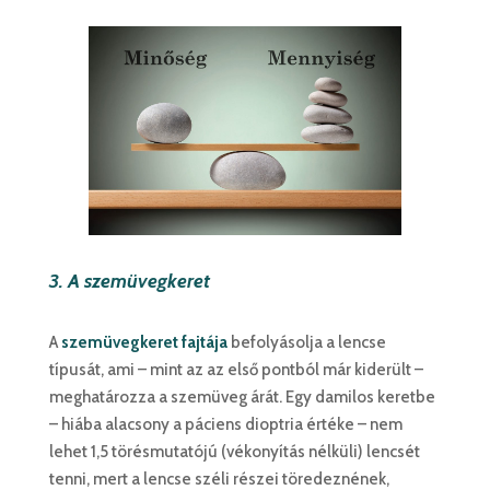
3. A szemüvegkeret
A
szemüvegkeret fajtája
befolyásolja a lencse
típusát, ami – mint az az első pontból már kiderült –
meghatározza a szemüveg árát. Egy damilos keretbe
– hiába alacsony a páciens dioptria értéke – nem
lehet 1,5 törésmutatójú (vékonyítás nélküli) lencsét
tenni, mert a lencse széli részei töredeznének,