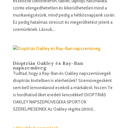
eszközök (okostelefon, tablet, laptop) használata
szinte elengedhetetlen és kikerülhetetlen mind a
munkavégzésünk, mind pedig a hétköznapjaink során.
Ez pedig hatalmas stresszt és megerőltetést jelent a
szemünknek. Lássuk,...
Dioptriás Oakley és Ray-Ban
napszemüveg
Tudtad, hogy a Ray-Ban és Oakley napszemüvegek
dioptriás kivitelben is elérhetőek? Szemüvegesként
sem kell lemondanod ezekről a márkákról, hiszen Te
is hordhatod őket eredeti lencsékkel! DIOPTRIÁS
OAKLEY NAPSZEMÜVEGEKA SPORTOK
SZERELMESEINEK Az Oakley régóta úttörő...