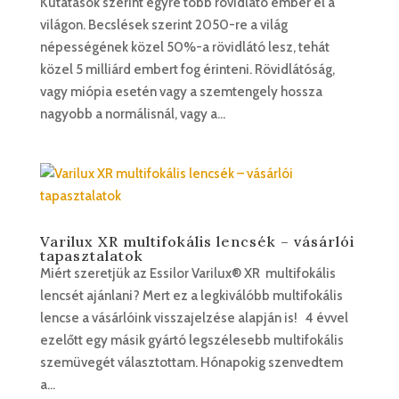
Kutatások szerint egyre több rövidlátó ember él a
világon. Becslések szerint 2050-re a világ
népességének közel 50%-a rövidlátó lesz, tehát
közel 5 milliárd embert fog érinteni. Rövidlátóság,
vagy miópia esetén vagy a szemtengely hossza
nagyobb a normálisnál, vagy a...
Varilux XR multifokális lencsék – vásárlói
tapasztalatok
Miért szeretjük az Essilor Varilux® XR multifokális
lencsét ajánlani? Mert ez a legkiválóbb multifokális
lencse a vásárlóink visszajelzése alapján is! 4 évvel
ezelőtt egy másik gyártó legszélesebb multifokális
szemüvegét választottam. Hónapokig szenvedtem
a...