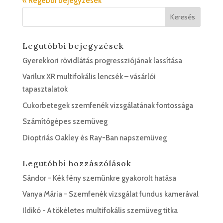
« Régebbi bejegyzések
Legutóbbi bejegyzések
Gyerekkori rövidlátás progressziójának lassítása
Varilux XR multifokális lencsék – vásárlói
tapasztalatok
Cukorbetegek szemfenék vizsgálatának fontossága
Számítógépes szemüveg
Dioptriás Oakley és Ray-Ban napszemüveg
Legutóbbi hozzászólások
Sándor
-
Kék fény szemünkre gyakorolt hatása
Vanya Mária
-
Szemfenék vizsgálat fundus kamerával
Ildikó
-
A tökéletes multifokális szemüveg titka