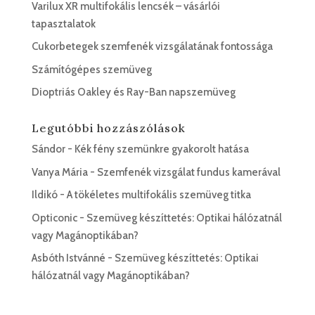
Varilux XR multifokális lencsék – vásárlói
tapasztalatok
Cukorbetegek szemfenék vizsgálatának fontossága
Számítógépes szemüveg
Dioptriás Oakley és Ray-Ban napszemüveg
Legutóbbi hozzászólások
Sándor
-
Kék fény szemünkre gyakorolt hatása
Vanya Mária
-
Szemfenék vizsgálat fundus kamerával
Ildikó
-
A tökéletes multifokális szemüveg titka
Opticonic
-
Szemüveg készíttetés: Optikai hálózatnál
vagy Magánoptikában?
Asbóth Istvánné
-
Szemüveg készíttetés: Optikai
hálózatnál vagy Magánoptikában?