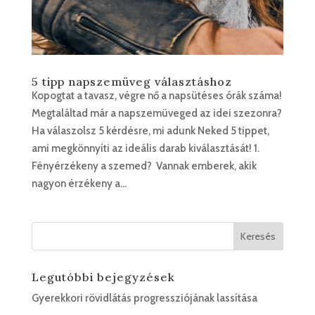
5 tipp napszemüveg választáshoz
Kopogtat a tavasz, végre nő a napsütéses órák száma!
Megtaláltad már a napszemüveged az idei szezonra?
Ha válaszolsz 5 kérdésre, mi adunk Neked 5 tippet,
ami megkönnyíti az ideális darab kiválasztását! 1.
Fényérzékeny a szemed? Vannak emberek, akik
nagyon érzékeny a...
Legutóbbi bejegyzések
Gyerekkori rövidlátás progressziójának lassítása